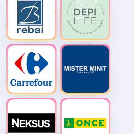
Alain
Burger King
Afflelou
Cafetería
Depilife
Rebai
Hipermercado
Mister Minit
Carrefour