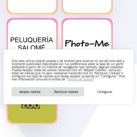
Neksus
Once
Esta web utiliza cookies propias y de terceros para analizar el uso del sitio web y
mostrarte publicidad relacionada con tus preferencias sobre la base de un perfil
elaborado a partir de tus hábitos de navegación (por ejemplo, páginas visitadas).
Puedes Aceptar todas las cookies haciendo click en “Aceptar Cookies”, rechazar
todas las cookies que no sean necesarias haciendo click en “Rechazar Cookies” o
configurar los tipos de cookies que deseas aceptar pulsando en “Configurar”. Para
más información consulte el enlace de "
Política de cookies
".
Peluquería
Photo Me –
Aceptar cookies
Rechazar cookies
Configurar
Salomé
Fotomatón